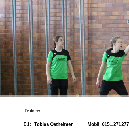
Trainer
:
E1: Tobias Ostheimer Mobil: 0151/271277